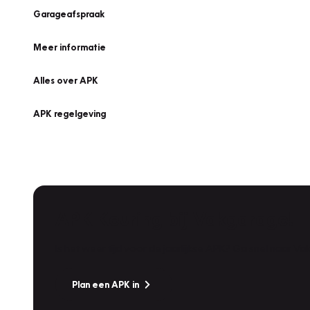
Garageafspraak
Meer informatie
Alles over APK
APK regelgeving
APK Keuring bij Vakgarage!
Is het weer tijd voor de jaarlijkse APK? Ga snel naar V
Plan een APK in