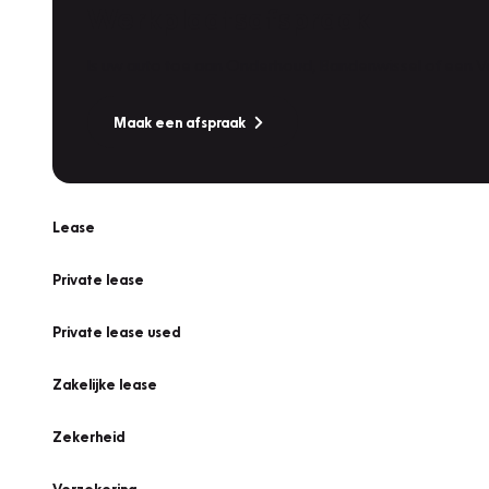
Werkplaatsafspraak
Is uw auto toe aan Onderhoud, Bandenwissel of een Va
Maak een afspraak
Lease
Private lease
Private lease used
Zakelijke lease
Zekerheid