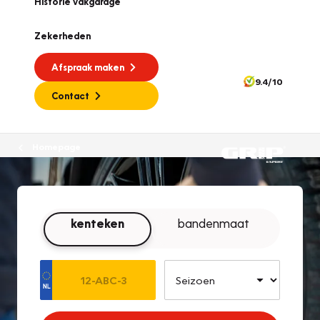
Historie vakgarage
Zekerheden
Afspraak maken
9.4/10
Contact
Homepage
kenteken
bandenmaat