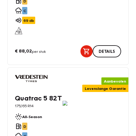
D
C
69
db
€ 88,02
per stuk
DETAILS
Aanbevolen
Levenslange Garantie
Quatrac 5 82T
175/65 R14
All-Season
D