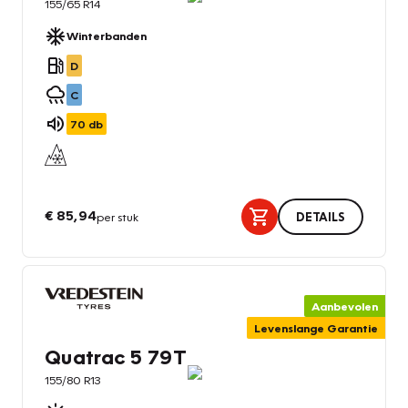
155/65 R14
Winterbanden
D
C
70
db
€ 85,94
per stuk
DETAILS
Aanbevolen
Levenslange Garantie
Quatrac 5 79T
155/80 R13