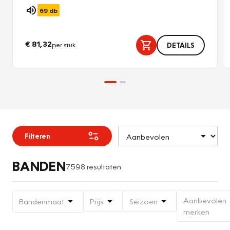
69
db
€ 81,32
per stuk
DETAILS
Filteren
BANDEN
7.598 resultaten
Aanbevolen
Bandenmaat
Prijs
Seizoen
merken