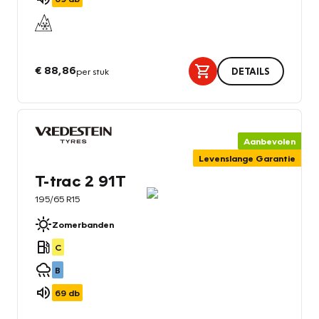
€ 88,86
per stuk
DETAILS
Aanbevolen
Levenslange Garantie
T-trac 2 91T
195/65 R15
Zomerbanden
C
B
69
db