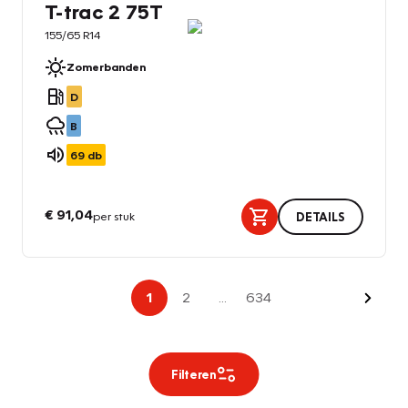
T-trac 2 75T
155/65 R14
Zomerbanden
D
B
69
db
€ 91,04
per stuk
DETAILS
Volge
1
2
...
634
Filteren