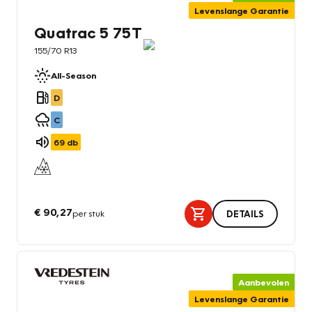
Levenslange Garantie
Quatrac 5 75T
155/70 R13
All-Season
D
C
69
db
€ 90,27
per stuk
DETAILS
Aanbevolen
Levenslange Garantie