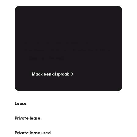
Plan een
Werkplaatsafspraak
Is uw auto toe aan Onderhoud,
Bandenwissel of een Vakantiecheck? Plan
online een afspraak!
Maak een afspraak
Lease
Private lease
Private lease used