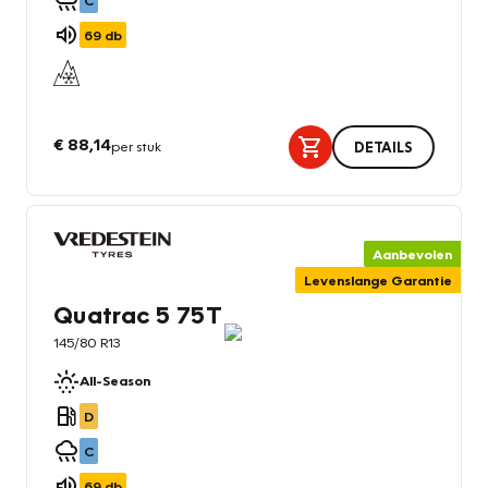
C
69
db
€ 88,14
per stuk
DETAILS
Aanbevolen
Levenslange Garantie
Quatrac 5 75T
145/80 R13
All-Season
D
C
69
db