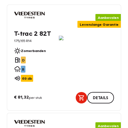
Aanbevolen
Levenslange Garantie
T-trac 2 82T
175/65 R14
Zomerbanden
D
B
69
db
€ 81,32
per stuk
DETAILS
Aanbevolen