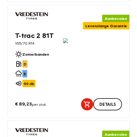
Aanbevolen
Levenslange Garantie
T-trac 2 81T
165/70 R14
Zomerbanden
D
B
69
db
€ 89,23
per stuk
DETAILS
Aanbevolen