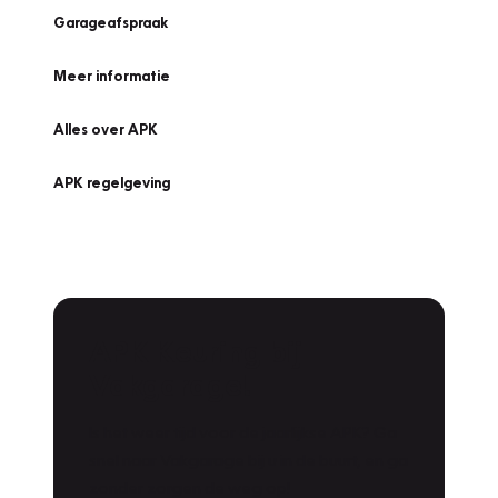
Garageafspraak
Meer informatie
Alles over APK
APK regelgeving
APK Keuring bij
Vakgarage!
Is het weer tijd voor de jaarlijkse APK? Ga
snel naar Vakgarage bij u in de buurt, en ga
zonder zorgen de weg op!