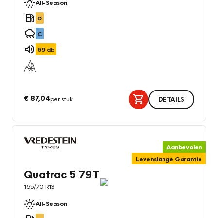
All-Season
D
C
69
db
€ 87,04
per stuk
DETAILS
Aanbevolen
Levenslange Garantie
Quatrac 5 79T
165/70 R13
All-Season