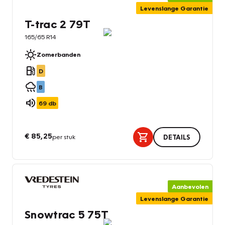
Levenslange Garantie
T-trac 2 79T
165/65 R14
Zomerbanden
D
B
69
db
€ 85,25
per stuk
DETAILS
Aanbevolen
Levenslange Garantie
Snowtrac 5 75T