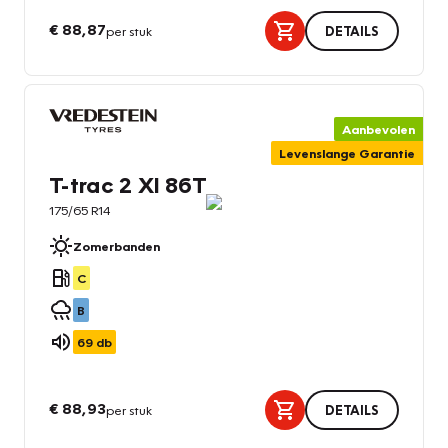
€ 88,87
per stuk
DETAILS
Aanbevolen
Levenslange Garantie
T-trac 2 Xl 86T
175/65 R14
Zomerbanden
C
B
69
db
€ 88,93
per stuk
DETAILS