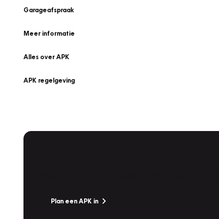
Garageafspraak
Meer informatie
Alles over APK
APK regelgeving
APK Keuring bij Vakgarage!
Is het weer tijd voor de jaarlijkse APK? Ga snel naar V
Plan een APK in