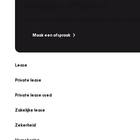
Werkplaatsafspraak
Is uw auto toe aan Onderhoud, Bandenwissel of een Va
Maak een afspraak
Lease
Private lease
Private lease used
Zakelijke lease
Zekerheid