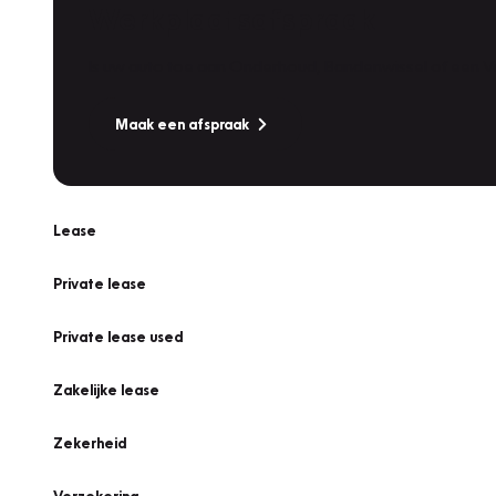
Werkplaatsafspraak
Is uw auto toe aan Onderhoud, Bandenwissel of een Va
Maak een afspraak
Lease
Private lease
Private lease used
Zakelijke lease
Zekerheid