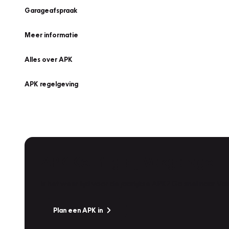
Garageafspraak
Meer informatie
Alles over APK
APK regelgeving
APK Keuring bij Vakgarage!
Is het weer tijd voor de jaarlijkse APK? Ga snel naar V
Plan een APK in