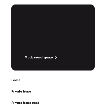
Plan een
Werkplaatsafspraak
Is uw auto toe aan Onderhoud,
Bandenwissel of een Vakantiecheck? Plan
online een afspraak!
Maak een afspraak
Lease
Private lease
Private lease used