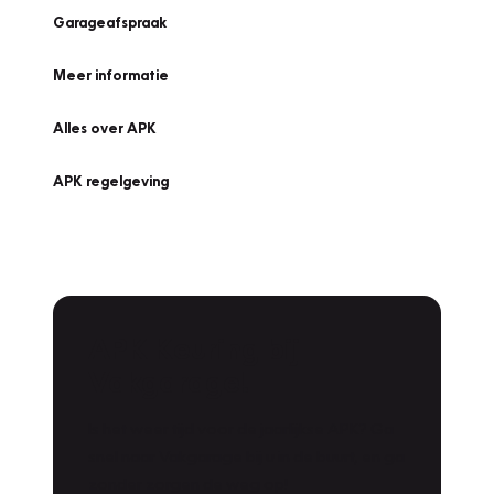
Garageafspraak
Meer informatie
Alles over APK
APK regelgeving
APK Keuring bij
Vakgarage!
Is het weer tijd voor de jaarlijkse APK? Ga
snel naar Vakgarage bij u in de buurt, en ga
zonder zorgen de weg op!